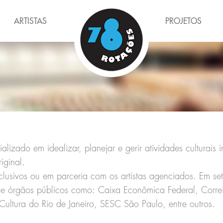
ARTISTAS
PROJETOS
alizado em idealizar, planejar e gerir atividades culturais i
iginal.
xclusivos ou em parceria com os artistas agenciados. Em se
s e órgãos públicos como: Caixa Econômica Federal, Correi
 Cultura do Rio de Janeiro, SESC São Paulo, entre outros.